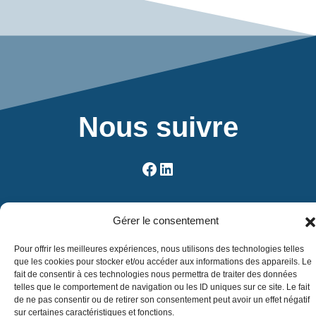
Nous suivre
Facebook
LinkedIn
Réalisé par
ADB
–
2 zone de cromel, 50220 SAINT-
Gérer le consentement
QUENTIN-SUR-LE-HOMME
–
02.30.96.93.06
–
Mentions légales
Pour offrir les meilleures expériences, nous utilisons des technologies telles
que les cookies pour stocker et/ou accéder aux informations des appareils. Le
fait de consentir à ces technologies nous permettra de traiter des données
telles que le comportement de navigation ou les ID uniques sur ce site. Le fait
de ne pas consentir ou de retirer son consentement peut avoir un effet négatif
sur certaines caractéristiques et fonctions.